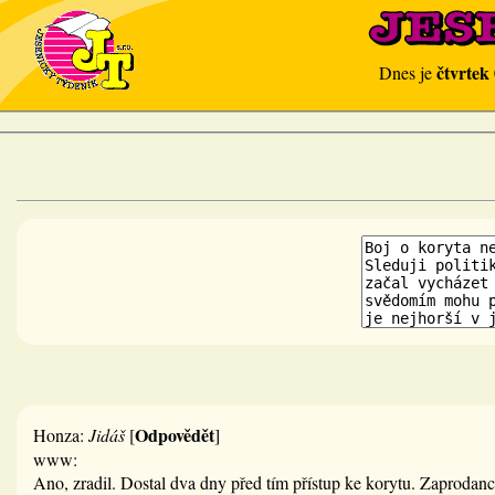
čtvrtek
Dnes je
Odpovědět
Honza:
Jidáš
[
]
www:
Ano, zradil. Dostal dva dny před tím přístup ke korytu. Zaprodanc