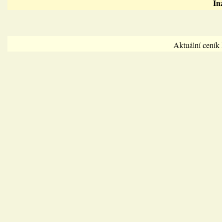
In
Aktuální cení