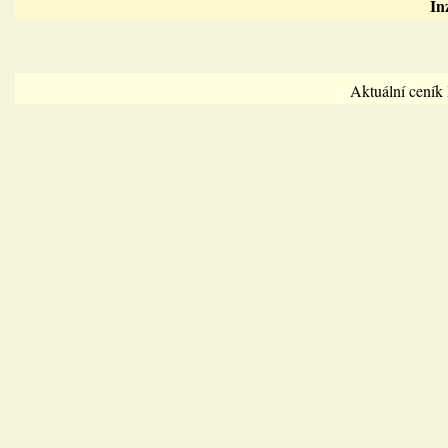
In
Aktuální cení