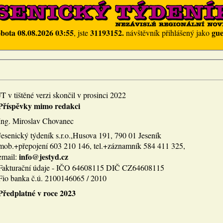
obota 08.08.2026 03:55
31193152.
gue
, jste
návštěvník přihlášený jako
JT v tištěné verzi skončil v prosinci 2022
Příspěvky mimo redakci
Ing. Miroslav Chovanec
Jesenický týdeník s.r.o.,Husova 191, 790 01 Jeseník
mob.+přepojení 603 210 146, tel.+záznamník 584 411 325,
info@jestyd.cz
email:
Fakturační údaje - IČO 64608115 DIČ CZ64608115
Fio banka č.ú. 2100146065 / 2010
Předplatné v roce 2023