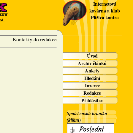
Internetová
kavárna a klub
Plíživá kontra
st
.
Kontakty do redakce
Úvod
Archiv článků
Ankety
Hledání
Inzerce
Redakce
Přihlásit se
Společenská kronika
(klikni)