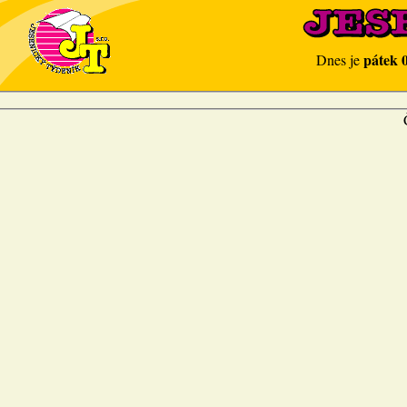
pátek 
Dnes je