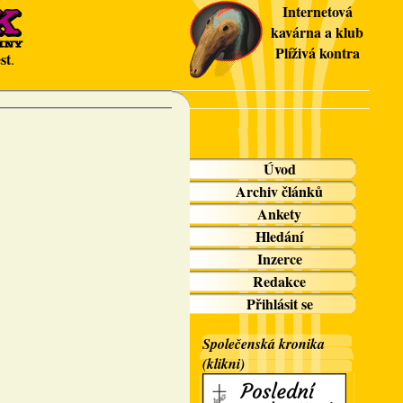
Internetová
kavárna a klub
Plíživá kontra
st
.
Úvod
Archiv článků
Ankety
Hledání
Inzerce
Redakce
Přihlásit se
Společenská kronika
(klikni)