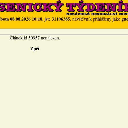
obota 08.08.2026 10:18
31196385.
gue
, jste
návštěvník přihlášený jako
Článek id 50957 nenalezen.
Zpět