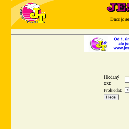
s
Dnes je
Hledaný
text:
Prohledat: