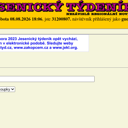
obota 08.08.2026 18:06
31200807.
gue
, jste
návštěvník přihlášený jako