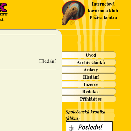
Internetová
kavárna a klub
Plíživá kontra
st
.
Úvod
Hledání
Archiv článků
Ankety
Hledání
Inzerce
Redakce
Přihlásit se
Společenská kronika
(klikni)