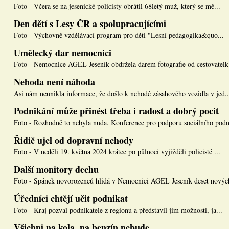
Foto - Včera se na jesenické policisty obrátil 68letý muž, který se mě...
Den dětí s Lesy ČR a spolupracujícími
Foto - Výchovně vzdělávací program pro děti "Lesní pedagogika&quo...
Umělecký dar nemocnici
Foto - Nemocnice AGEL Jeseník obdržela darem fotografie od cestovatelk.
Nehoda není náhoda
Asi nám neunikla informace, že došlo k nehodě zásahového vozidla v jed..
Podnikání může přinést třeba i radost a dobrý pocit
Foto - Rozhodně to nebyla nuda. Konference pro podporu sociálního podn
Řidič ujel od dopravní nehody
Foto - V neděli 19. května 2024 krátce po půlnoci vyjížděli policisté ...
Další monitory dechu
Foto - Spánek novorozenců hlídá v Nemocnici AGEL Jeseník deset nových
Úředníci chtějí učit podnikat
Foto - Kraj pozval podnikatele z regionu a představil jim možnosti, ja...
Všichni na kola, na benzín nebude