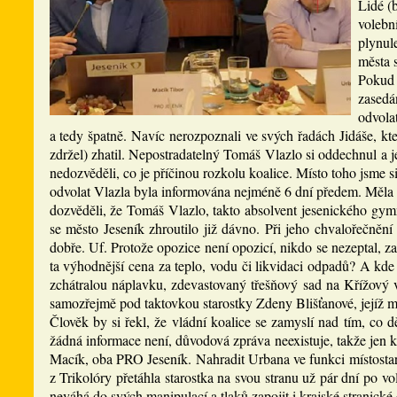
Lidé (
volebn
plynul
města 
Pokud 
zasedá
odvola
a tedy špatně. Navíc nerozpoznali ve svých řadách Jidáše, kt
zdržel) zhatil. Nepostradatelný Tomáš Vlazlo si oddechnul a je
nedozvěděli, co je příčinou rozkolu koalice. Místo toho jsme si 
odvolat Vlazla byla informována nejméně 6 dní předem. Měla d
dozvěděli, že Tomáš Vlazlo, takto absolvent jesenického gym
se město Jeseník zhroutilo již dávno. Při jeho chvalořečnění
dobře. Uf. Protože opozice není opozicí, nikdo se nezeptal, za
ta výhodnější cena za teplo, vodu či likvidaci odpadů? A k
zchátralou náplavku, zdevastovaný třešňový sad na Křížový 
samozřejmě pod taktovkou starostky Zdeny Blišťanové, jejíž m
Člověk by si řekl, že vládní koalice se zamyslí nad tím, co
žádná informace není, důvodová zpráva neexistuje, takže jen k
Macík, oba PRO Jeseník. Nahradit Urbana ve funkci místostaro
z Trikolóry přetáhla starostka na svou stranu už pár dní po v
neváhá do svých manipulací a tlaků zapojit i krajské stranické 