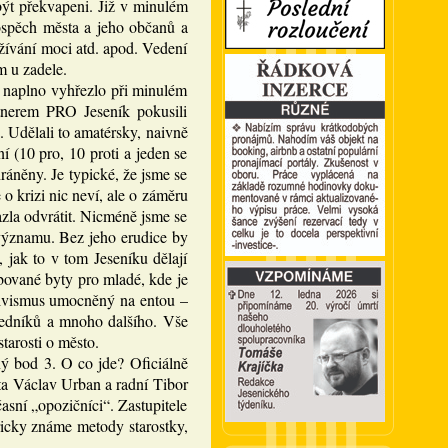
být překvapeni. Již v minulém
rospěch města a jeho občanů a
užívání moci atd. apod. Vedení
m u zadele.
 naplno vyhřezlo při minulém
rtnerem PRO Jeseník pokusili
. Udělali to amatérsky, naivně
í (10 pro, 10 proti a jeden se
ráněny. Je typické, že jsme se
 o krizi nic neví, ale o záměru
zla odvrátit. Nicméně jsme se
 významu. Bez jeho erudice by
 jak to v tom Jeseníku dělají
ibované byty pro mladé, kde je
ktivismus umocněný na entou –
ředníků a mnoho dalšího. Vše
tarosti o město.
ný bod 3. O co jde? Oficiálně
sta Václav Urban a radní Tibor
sní „opozičníci“. Zastupitele
oricky známe metody starostky,