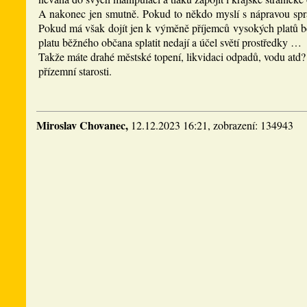
A nakonec jen smutně. Pokud to někdo myslí s nápravou správ
Pokud má však dojít jen k výměně příjemců vysokých platů be
platu běžného občana splatit nedají a účel světí prostředky …
Takže máte drahé městské topení, likvidaci odpadů, vodu atd? 
přízemní starosti.
Miroslav Chovanec,
12.12.2023 16:21, zobrazení: 134943