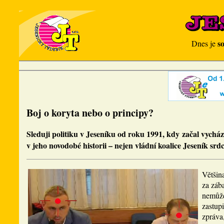
s
Dnes je
Boj o koryta nebo o principy?
Sleduji politiku v Jeseníku od roku 1991, kdy začal vychá
v jeho novodobé historii – nejen vládní koalice Jeseník srd
Většin
za zába
nemůže
zastup
zpráva,