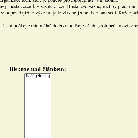
y města Jeseník v šestileté režii Blišťanové vážně, měl by práci min
z odpovídajícího výkonu, je to vlastně jedno, kdo tam sedí. Každopád
Tak si počkejte minimálně do čtvrtka. Boj vašich „zástupců“ mezi sebou
Diskuze nad článkem: