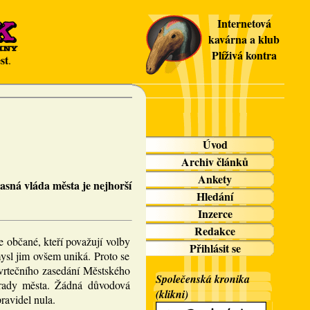
Internetová
kavárna a klub
Plíživá kontra
st
.
Úvod
Archiv článků
Ankety
asná vláda města je nejhorší
Hledání
Inzerce
Redakce
 občané, kteří považují volby
Přihlásit se
mysl jim ovšem uniká. Proto se
vrtečního zasedání Městského
Společenská kronika
 rady města. Žádná důvodová
(klikni)
ravidel nula.