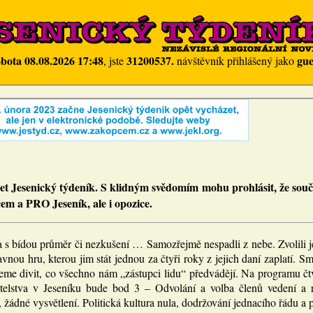
obota 08.08.2026 17:48
31200537.
gue
, jste
návštěvník přihlášený jako
zet Jesenický týdeník. S klidným svědomím mohu prohlásit, že souč
cem a PRO Jeseník, ale i opozice.
a s bídou průměr či nezkušení … Samozřejmě nespadli z nebe. Zvolili je
vnou hru, kterou jim stát jednou za čtyři roky z jejich daní zaplatí. S
me divit, co všechno nám „zástupci lidu“ předvádějí. Na programu čt
itelstva v Jeseníku bude bod 3 – Odvolání a volba členů vedení a
 žádné vysvětlení. Politická kultura nula, dodržování jednacího řádu a p