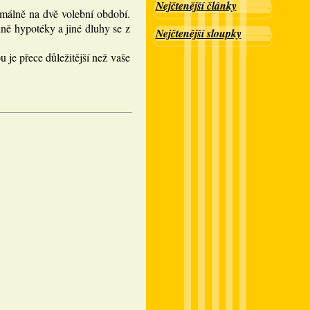
Nejčtenější články
imálně na dvě volební období.
ně hypotéky a jiné dluhy se z
Nejčtenější sloupky
 je přece důležitější než vaše