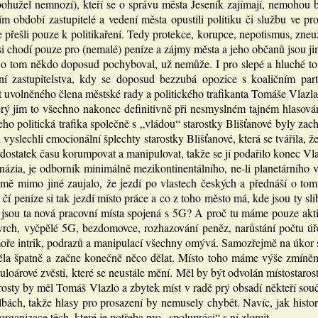
bohužel nemnozí), kteří se o správu města Jeseník zajímají, nemohou 
ím období zastupitelé a vedení města opustili politiku či službu ve p
e přešli pouze k politikaření. Tedy protekce, korupce, nepotismus, zne
si chodí pouze pro (nemalé) peníze a zájmy města a jeho občanů jsou ji
o tom někdo doposud pochyboval, už nemůže. I pro slepé a hluché to
ní zastupitelstva, kdy se doposud bezzubá opozice s koaličním pa
t uvolněného člena městské rady a politického trafikanta Tomáše Vlazla
erý jim to všechno nakonec definitivně při nesmyslném tajném hlasován
ho politická trafika společně s „vládou“ starostky Blišťanové byly zach
vyslechli emocionální šplechty starostky Blišťanové, která se tvářila, že
ostatek času korumpovat a manipulovat, takže se jí podařilo konec Vla
názia, je odborník minimálně mezikontinentálního, ne-li planetárního
 mě mimo jiné zaujalo, že jezdí po vlastech českých a přednáší o tom,
 čí peníze si tak jezdí místo práce a co z toho město má, kde jsou ty sl
de jsou ta nová pracovní místa spojená s 5G? A proč tu máme pouze a
vrch, vyčpělé 5G, bezdomovce, rozhazování peněz, narůstání počtu ú
oře intrik, podrazů a manipulací všechny omývá. Samozřejmě na úkor s
 děla špatně a začne konečně něco dělat. Místo toho máme výše zmíně
uloárové zvěsti, které se neustále mění. Měl by být odvolán místostaro
sty by měl Tomáš Vlazlo a zbytek míst v radě prý obsadí někteří souča
olbách, takže hlasy pro prosazení by nemusely chybět. Navíc, jak hist
organizace těch, které je potřeba pro „spolupráci“ s ní zlomit.