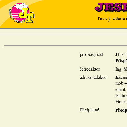
sobota 
Dnes je
pro veřejnost
JT v t
Přísp
šéfredaktor
Ing. M
adresa redakce:
Jeseni
mob.+p
email
Faktu
Fio ba
Předplatné
Předp