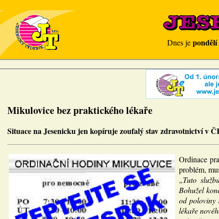
pondělí
Dnes je
Mikulovice bez praktického lékaře
Situace na Jesenicku jen kopíruje zoufalý stav zdravotnictví v 
Ordinace pra
problém, musí
„Tuto služb
Bohužel konc
od poloviny
lékaře novéh