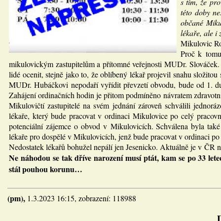
s tím, že p
této doby n
občané Mikul
lékaře, ale 
Mikulovic R
Proč k tomut
mikulovickým zastupitelům a přítomné veřejnosti MUDr. Slováček. Ja
lidé ocenit, stejně jako to, že oblíbený lékař projevil snahu složito
MUDr. Hubáčkovi nepodaří vyřídit převzetí obvodu, bude od 1. du
Zahájení ordinačních hodin je přitom podmíněno návratem zdravotní
Mikulovičtí zastupitelé na svém jednání zároveň schválili jedn
lékaře, který bude pracovat v ordinaci Mikulovice po celý praco
potenciální zájemce o obvod v Mikulovicích. Schválena byla také
lékaře pro dospělé v Mikulovicích, jenž bude pracovat v ordinaci p
Nedostatek lékařů bohužel nepálí jen Jesenicko. Aktuálně je v ČR ne
Ne náhodou se tak dříve narození musí ptát, kam se po 33 lete
stál pouhou korunu…
(pm),
1.3.2023 16:15, zobrazení: 118988