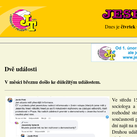
čtvrtek
Dnes je
Dvě události
V měsíci březnu došlo ke důležitým událostem.
Ve středu 15
sociologa a
rozhodně sto
současnosti 
dní najít na
Druhou událo