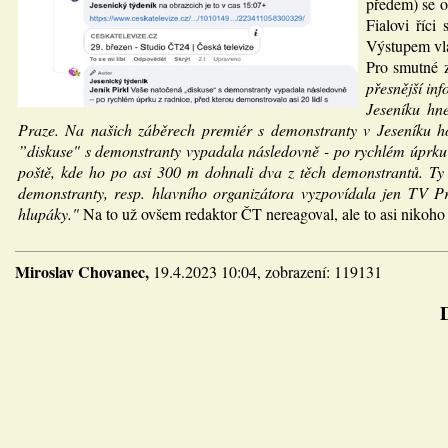
předem) se or
Fialovi říci
Výstupem vlá
Pro smutné 
přesnější in
Jeseníku hn
Praze. Na našich záběrech premiér s demonstranty v Jeseníku ho
”diskuse" s demonstranty vypadala následovně - po rychlém úprku z
poště, kde ho po asi 300 m dohnali dva z těch demonstrantů. Ty j
demonstranty, resp. hlavního organizátora vyzpovídala jen TV Pr
hlupáky."
Na to už ovšem redaktor ČT nereagoval, ale to asi nikoho
Miroslav Chovanec,
19.4.2023 10:04, zobrazení: 119131