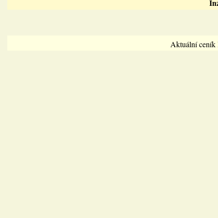
In
Aktuální cení