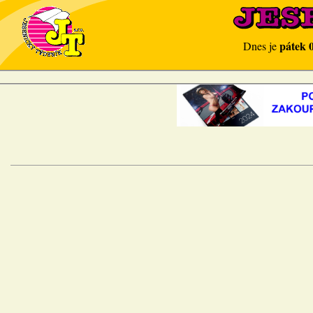
pátek 
Dnes je