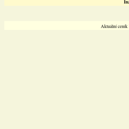
In
Aktuální cení