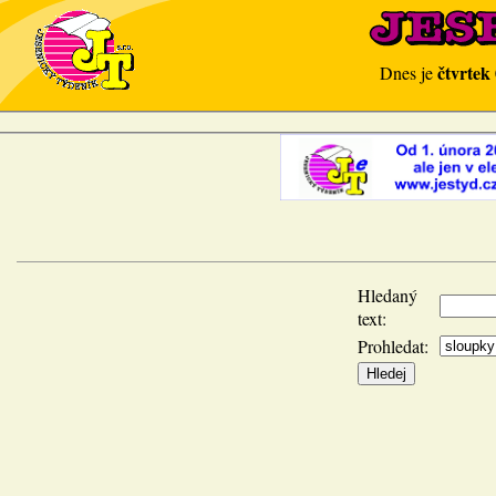
čtvrtek
Dnes je
Hledaný
text:
Prohledat: