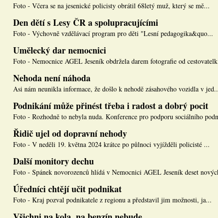
Foto - Včera se na jesenické policisty obrátil 68letý muž, který se mě...
Den dětí s Lesy ČR a spolupracujícími
Foto - Výchovně vzdělávací program pro děti "Lesní pedagogika&quo...
Umělecký dar nemocnici
Foto - Nemocnice AGEL Jeseník obdržela darem fotografie od cestovatelk.
Nehoda není náhoda
Asi nám neunikla informace, že došlo k nehodě zásahového vozidla v jed..
Podnikání může přinést třeba i radost a dobrý pocit
Foto - Rozhodně to nebyla nuda. Konference pro podporu sociálního podn
Řidič ujel od dopravní nehody
Foto - V neděli 19. května 2024 krátce po půlnoci vyjížděli policisté ...
Další monitory dechu
Foto - Spánek novorozenců hlídá v Nemocnici AGEL Jeseník deset nových
Úředníci chtějí učit podnikat
Foto - Kraj pozval podnikatele z regionu a představil jim možnosti, ja...
Všichni na kola, na benzín nebude