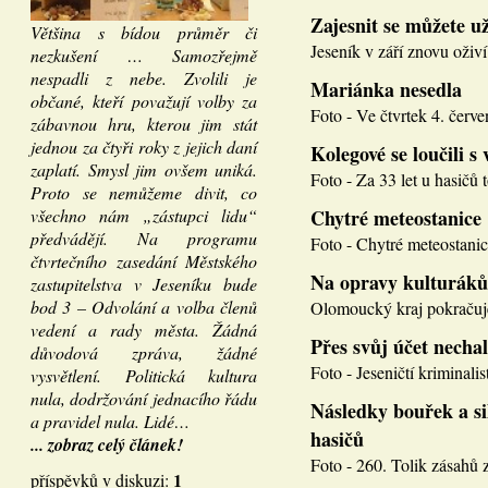
Zajesnit se můžete u
Většina s bídou průměr či
Jeseník v září znovu oživí
nezkušení … Samozřejmě
nespadli z nebe. Zvolili je
Mariánka nesedla
občané, kteří považují volby za
Foto - Ve čtvrtek 4. červen
zábavnou hru, kterou jim stát
jednou za čtyři roky z jejich daní
Kolegové se loučili s 
zaplatí. Smysl jim ovšem uniká.
Foto - Za 33 let u hasičů 
Proto se nemůžeme divit, co
všechno nám „zástupci lidu“
Chytré meteostanice
předvádějí. Na programu
Foto - Chytré meteostanice
čtvrtečního zasedání Městského
Na opravy kulturáků
zastupitelstva v Jeseníku bude
bod 3 – Odvolání a volba členů
Olomoucký kraj pokračuje
vedení a rady města. Žádná
Přes svůj účet necha
důvodová zpráva, žádné
Foto - Jeseničtí kriminalis
vysvětlení. Politická kultura
nula, dodržování jednacího řádu
Následky bouřek a si
a pravidel nula. Lidé…
hasičů
... zobraz celý článek!
Foto - 260. Tolik zásahů z
1
příspěvků v diskuzi: