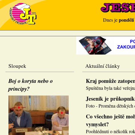
pondělí
Dnes je
Sloupek
Aktuální články
Boj o koryta nebo o
Kraj pomůže zatope
principy?
Spuštěna byla také veřejná
Jeseník je průkopník
Foto - Proměna dětských d
Co všechno ještě moh
vymyslet?
Poohlédnutí o několik roků