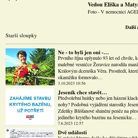
Vedou Eliška a Maty
Foto - V nemocnici AGEL J
Další
Starší sloupky
Ne - to byli jen oni -…
Prvního října uplynulo 93 let od chvíle, 
malebné vesničce Žeravice narodila man
Královým dceruška Věra. Prostředí, které
okamžiku formovalo…
3.10.2023 10:56
Jeseník chce stavět…
Předvolební hrátky nebo jen házení klac
nohy? Podobná vyjádření starostky Jesen
Zdeňky Blišťanové shánění peněz na pře
jediného krytého bazénu na Jesenicku…
7.6.2023 12:57
Dvě události
V měsíci březnu došlo ke důležitým udál