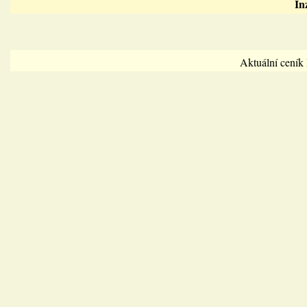
In
Aktuální cení