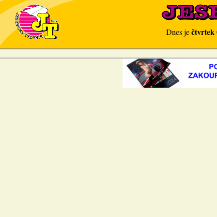
čtvrtek
Dnes je