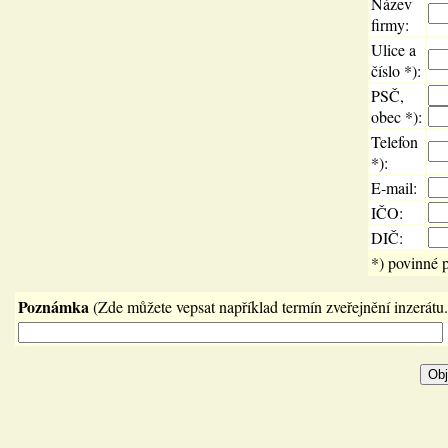
Název
firmy:
Ulice a
číslo *):
PSČ,
obec *):
Telefon
*):
E-mail:
IČO:
DIČ:
*) povinné 
Poznámka
(Zde můžete vepsat například termín zveřejnění inzerátu.