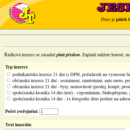
pátek 
Dnes je
Řádková inzerce se zásadně
platí předem
. Zaplatit můžete hotově, 
Typ inzerce
podnikatelská inzerce 21 dní (s DPH, požadavek na vystavení f
občanská inzerce 21 dní - seznámení, zaměstnání, auto moto, pr
občanská inzerce 21 dní - byty, nemovitosti (prodej, koupě, pron
společenská kronika 14 dní (text) - vzpomínáme, blahopřejeme,
společenská kronika 14 dní - 1x fotografie (foto pošlete na adre
Počet zveřejnění:
Text inzerátu