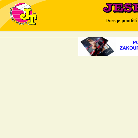
pondělí
Dnes je