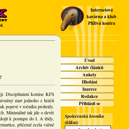
Internetová
kavárna a klub
Plíživá kontra
st
.
Úvod
Archiv článků
Ankety
?
Hledání
Inzerce
ěji. Disciplinární komise KFS
Redakce
ávněný start jednoho z hráčů
Přihlásit se
tak poprvé v ročníku prohrály.
ch. Minimálně tak jde o devět
Společenská kronika
ojít k postupu do I. A třídy,
(klikni)
ernartice, přičemž zcela vážně