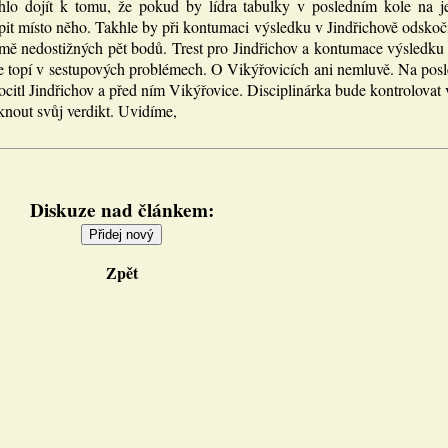
lo dojít k tomu, že pokud by lídra tabulky v posledním kole na je
pit místo něho. Takhle by při kontumaci výsledku v Jindřichově odskoč
ejmě nedostižných pět bodů. Trest pro Jindřichov a kontumace výsled
se topí v sestupových problémech. O Vikýřovicích ani nemluvě. Na posl
ocitl Jindřichov a před ním Vikýřovice. Disciplinárka bude kontrolovat
knout svůj verdikt. Uvidíme,
Diskuze nad článkem:
Zpět