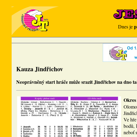
p
Dnes je
Kauza Jindřichov
Neoprávněný start hráče může srazit Jindřichov na dno ta
Okres
Olomou
Jindřic
Ve hře
bodů, 
neboť s