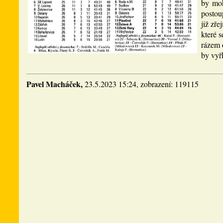
by moh
postou
již zř
které 
rázem 
by vyř
Pavel Macháček,
23.5.2023 15:24, zobrazení: 119115