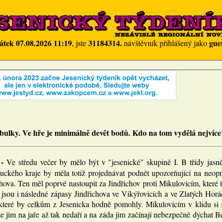
átek 07.08.2026 11:19
31184314.
gue
, jste
návštěvník přihlášený jako
bulky. Ve hře je minimálně devět bodů. Kdo na tom vydělá nejvíce
 -
Ve středu večer by mělo být v "jesenické" skupině I. B třídy jasn
ckého kraje by měla totiž projednávat podnět upozorňující na neopr
hova. Ten měl poprvé nastoupit za Jindřichov proti Mikulovicím, které 
 jsou i následné zápasy Jindřichova ve Vikýřovicích a ve Zlatých Horá
které by celkům z Jesenicka hodně pomohly. Mikulovicím v klidu si d
e jim na jaře až tak nedaří a na záda jim začínají nebezpečně dýchat B