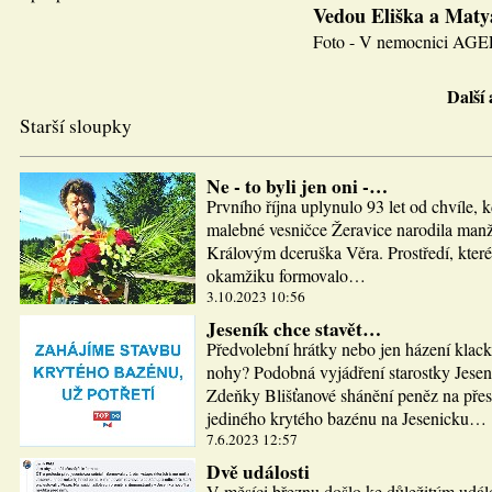
Vedou Eliška a Maty
Foto - V nemocnici AGEL J
Další
Starší sloupky
Ne - to byli jen oni -…
Prvního října uplynulo 93 let od chvíle, 
malebné vesničce Žeravice narodila man
Královým dceruška Věra. Prostředí, které
okamžiku formovalo…
3.10.2023 10:56
Jeseník chce stavět…
Předvolební hrátky nebo jen házení klac
nohy? Podobná vyjádření starostky Jesen
Zdeňky Blišťanové shánění peněz na pře
jediného krytého bazénu na Jesenicku…
7.6.2023 12:57
Dvě události
V měsíci březnu došlo ke důležitým udál