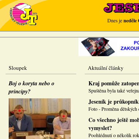
neděle 
Dnes je
Sloupek
Aktuální články
Boj o koryta nebo o
Kraj pomůže zatope
principy?
Spuštěna byla také veřejná
Jeseník je průkopník
Foto - Proměna dětských d
Co všechno ještě moh
vymyslet?
Poohlédnutí o několik roků