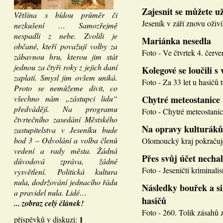
Zajesnit se můžete u
Většina s bídou průměr či
Jeseník v září znovu oživí
nezkušení … Samozřejmě
nespadli z nebe. Zvolili je
Mariánka nesedla
občané, kteří považují volby za
Foto - Ve čtvrtek 4. červen
zábavnou hru, kterou jim stát
jednou za čtyři roky z jejich daní
Kolegové se loučili s 
zaplatí. Smysl jim ovšem uniká.
Foto - Za 33 let u hasičů 
Proto se nemůžeme divit, co
všechno nám „zástupci lidu“
Chytré meteostanice
předvádějí. Na programu
Foto - Chytré meteostanice
čtvrtečního zasedání Městského
Na opravy kulturáků
zastupitelstva v Jeseníku bude
bod 3 – Odvolání a volba členů
Olomoucký kraj pokračuje
vedení a rady města. Žádná
Přes svůj účet necha
důvodová zpráva, žádné
Foto - Jeseničtí kriminalis
vysvětlení. Politická kultura
nula, dodržování jednacího řádu
Následky bouřek a si
a pravidel nula. Lidé…
hasičů
... zobraz celý článek!
Foto - 260. Tolik zásahů z
1
příspěvků v diskuzi: