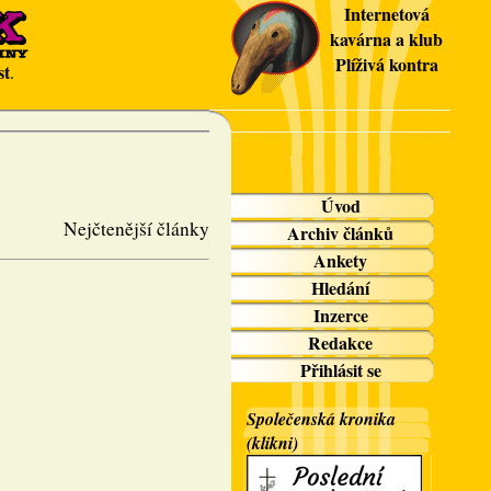
Internetová
kavárna a klub
Plíživá kontra
st
.
Úvod
Nejčtenější články
Archiv článků
Ankety
Hledání
Inzerce
Redakce
Přihlásit se
Společenská kronika
(klikni)