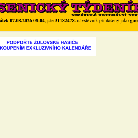
átek 07.08.2026 08:04
31182478.
gue
, jste
návštěvník přihlášený jako