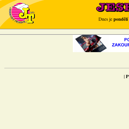
pondělí
Dnes je
P
|