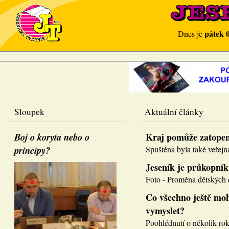
pátek 
Dnes je
Sloupek
Aktuální články
Boj o koryta nebo o
Kraj pomůže zatope
principy?
Spuštěna byla také veřejná
Jeseník je průkopník
Foto - Proměna dětských d
Co všechno ještě moh
vymyslet?
Poohlédnutí o několik roků