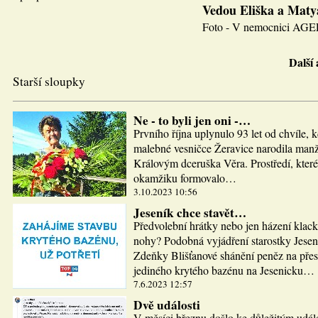
Vedou Eliška a Maty
Foto - V nemocnici AGEL J
Další
Starší sloupky
Ne - to byli jen oni -…
Prvního října uplynulo 93 let od chvíle, 
malebné vesničce Žeravice narodila man
Královým dceruška Věra. Prostředí, které
okamžiku formovalo…
3.10.2023 10:56
Jeseník chce stavět…
Předvolební hrátky nebo jen házení klac
nohy? Podobná vyjádření starostky Jesen
Zdeňky Blišťanové shánění peněz na pře
jediného krytého bazénu na Jesenicku…
7.6.2023 12:57
Dvě události
V měsíci březnu došlo ke důležitým udál