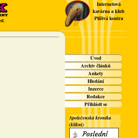
Internetová
kavárna a klub
Plíživá kontra
st
.
Úvod
Archiv článků
Ankety
Hledání
Inzerce
Redakce
Přihlásit se
Společenská kronika
(klikni)