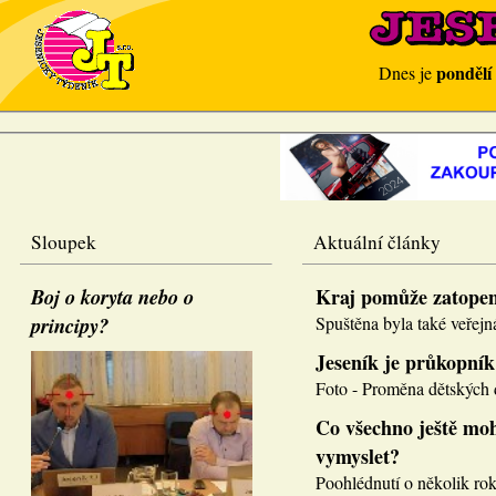
pondělí
Dnes je
Sloupek
Aktuální články
Boj o koryta nebo o
Kraj pomůže zatope
principy?
Spuštěna byla také veřejná
Jeseník je průkopník
Foto - Proměna dětských d
Co všechno ještě moh
vymyslet?
Poohlédnutí o několik roků