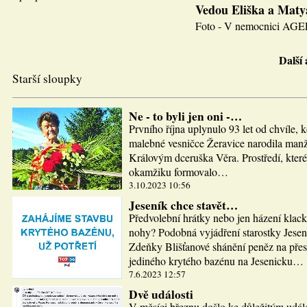
Vedou Eliška a Maty
Foto - V nemocnici AGEL J
Další
Starší sloupky
Ne - to byli jen oni -…
Prvního října uplynulo 93 let od chvíle, 
malebné vesničce Žeravice narodila man
Královým dceruška Věra. Prostředí, které
okamžiku formovalo…
3.10.2023 10:56
Jeseník chce stavět…
Předvolební hrátky nebo jen házení klac
nohy? Podobná vyjádření starostky Jesen
Zdeňky Blišťanové shánění peněz na pře
jediného krytého bazénu na Jesenicku…
7.6.2023 12:57
Dvě události
V měsíci březnu došlo ke důležitým udál