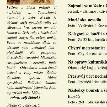
Zajesnit se můžete u
Většina s bídou průměr či
Jeseník v září znovu oživí
nezkušení … Samozřejmě
nespadli z nebe. Zvolili je
Mariánka nesedla
občané, kteří považují volby za
Foto - Ve čtvrtek 4. červen
zábavnou hru, kterou jim stát
jednou za čtyři roky z jejich daní
Kolegové se loučili s 
zaplatí. Smysl jim ovšem uniká.
Foto - Za 33 let u hasičů 
Proto se nemůžeme divit, co
všechno nám „zástupci lidu“
Chytré meteostanice
předvádějí. Na programu
Foto - Chytré meteostanice
čtvrtečního zasedání Městského
Na opravy kulturáků
zastupitelstva v Jeseníku bude
bod 3 – Odvolání a volba členů
Olomoucký kraj pokračuje
vedení a rady města. Žádná
Přes svůj účet necha
důvodová zpráva, žádné
Foto - Jeseničtí kriminalis
vysvětlení. Politická kultura
nula, dodržování jednacího řádu
Následky bouřek a si
a pravidel nula. Lidé…
hasičů
... zobraz celý článek!
Foto - 260. Tolik zásahů z
1
příspěvků v diskuzi: