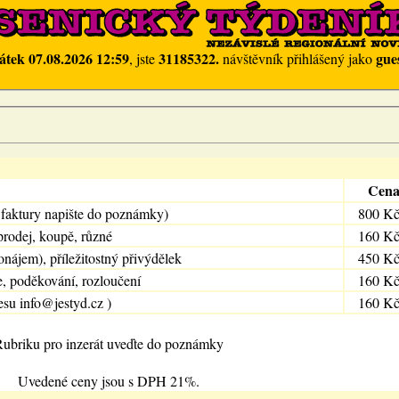
átek 07.08.2026 12:59
31185322.
gue
, jste
návštěvník přihlášený jako
Cen
 faktury napište do poznámky)
800 K
prodej, koupě, různé
160 K
onájem), příležitostný přivýdělek
450 K
e, poděkování, rozloučení
160 K
esu info@jestyd.cz )
160 K
ubriku pro inzerát uveďte do poznámky
Uvedené ceny jsou s DPH 21%.