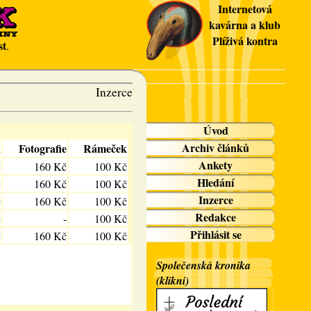
Internetová
kavárna a klub
Plíživá kontra
st
.
Inzerce
Úvod
Archiv článků
a
Fotografie
Rámeček
Ankety
č
160 Kč
100 Kč
Hledání
č
160 Kč
100 Kč
Inzerce
č
160 Kč
100 Kč
Redakce
č
-
100 Kč
Přihlásit se
č
160 Kč
100 Kč
Společenská kronika
(klikni)