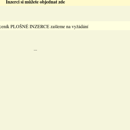
Inzerci si můžete objednat zde
 ceník PLOŠNÉ INZERCE zašleme na vyžádání
...