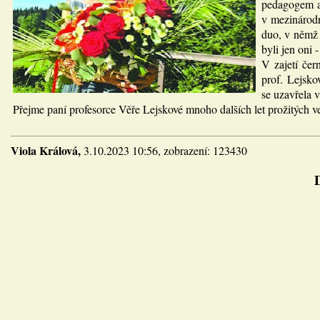
pedagogem a 
v mezinárodn
duo, v němž 
byli jen oni 
V zajetí čer
prof. Lejsko
se uzavřela 
Přejme paní profesorce Věře Lejskové mnoho dalších let prožitých v
Viola Králová,
3.10.2023 10:56, zobrazení: 123430