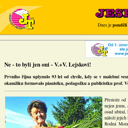
pondělí
Dnes je
Ne - to byli jen oni - V.+V. Lejskovi!
Prvního října uplynulo 93 let od chvíle, kdy se v malebné ve
okamžiku formovalo pianistku, pedagožku a publicistku prof. 
Přestože od 
nejen jemu, 
osud ubíral
náloží jejich
Rodná Morav