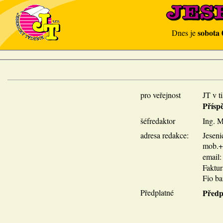
sobota 
Dnes je
pro veřejnost
JT v t
Přísp
šéfredaktor
Ing. M
adresa redakce:
Jeseni
mob.+p
email
Faktu
Fio ba
Předplatné
Předp