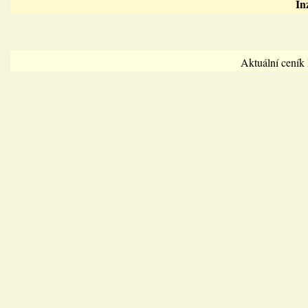
In
Aktuální cení