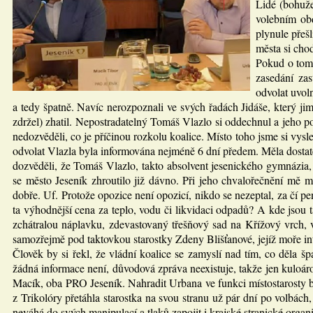
Lidé (bohuže
volebním obd
plynule přeš
města si cho
Pokud o tom 
zasedání za
odvolat uvol
a tedy špatně. Navíc nerozpoznali ve svých řadách Jidáše, který ji
zdržel) zhatil. Nepostradatelný Tomáš Vlazlo si oddechnul a jeho pol
nedozvěděli, co je příčinou rozkolu koalice. Místo toho jsme si vyslec
odvolat Vlazla byla informována nejméně 6 dní předem. Měla dostate
dozvěděli, že Tomáš Vlazlo, takto absolvent jesenického gymnázia,
se město Jeseník zhroutilo již dávno. Při jeho chvalořečnění mě mi
dobře. Uf. Protože opozice není opozicí, nikdo se nezeptal, za čí pe
ta výhodnější cena za teplo, vodu či likvidaci odpadů? A kde jso
zchátralou náplavku, zdevastovaný třešňový sad na Křížový vrch,
samozřejmě pod taktovkou starostky Zdeny Blišťanové, jejíž moře i
Člověk by si řekl, že vládní koalice se zamyslí nad tím, co děla
žádná informace není, důvodová zpráva neexistuje, takže jen kuloáro
Macík, oba PRO Jeseník. Nahradit Urbana ve funkci místostarosty by
z Trikolóry přetáhla starostka na svou stranu už pár dní po volbác
neváhá do svých manipulací a tlaků zapojit i krajské stranické organi