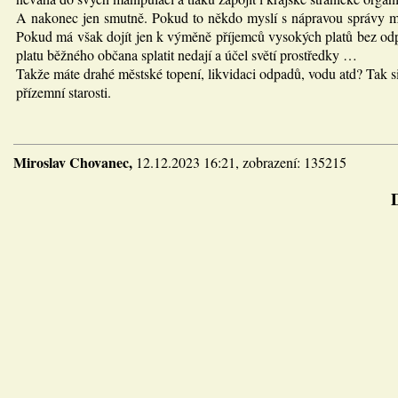
A nakonec jen smutně. Pokud to někdo myslí s nápravou správy měst
Pokud má však dojít jen k výměně příjemců vysokých platů bez odpo
platu běžného občana splatit nedají a účel světí prostředky …
Takže máte drahé městské topení, likvidaci odpadů, vodu atd? Tak si
přízemní starosti.
Miroslav Chovanec,
12.12.2023 16:21, zobrazení: 135215