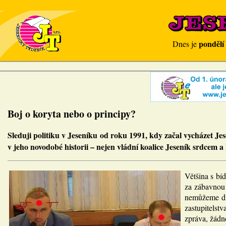
pondělí
Dnes je
Boj o koryta nebo o principy?
Sleduji politiku v Jeseníku od roku 1991, kdy začal vycházet J
v jeho novodobé historii – nejen vládní koalice Jeseník srdcem a
Většina s bí
za zábavnou h
nemůžeme div
zastupitels
zpráva, žádné