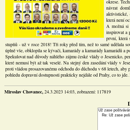
okrese. Tech
návrat domů
aktivistické
která není o
A možná si 
inspirovat a
první, která
stupňů - už v roce 2018! Tři roky před tím, než to samé udělala so
úplně vše, obklopila se kývači, kamarády a kamarády kamarádů a po
Spekulovat nad důvody náhlého zájmu české vlády o Jesenicko, peri
které nemusí být až tak veselé. Na stejný den zasedání vlády v 
proti vládou prosazovanému odchodu do důchodu v 68 letech, aby p
pohledu dopravní dostupnosti prakticky nejdále od Prahy, co to jde. 
Miroslav Chovanec,
24.3.2023 14:03, zobrazení: 117819