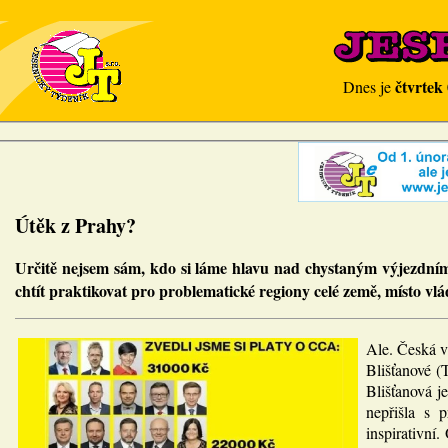
čtvrtek
Dnes je
Útěk z Prahy?
Určitě nejsem sám, kdo si láme hlavu nad chystaným výjezdním
chtít praktikovat pro problematické regiony celé země, místo vl
Ale. Česká v
Blišťanové (
Blišťanová j
nepřišla s 
inspirativní