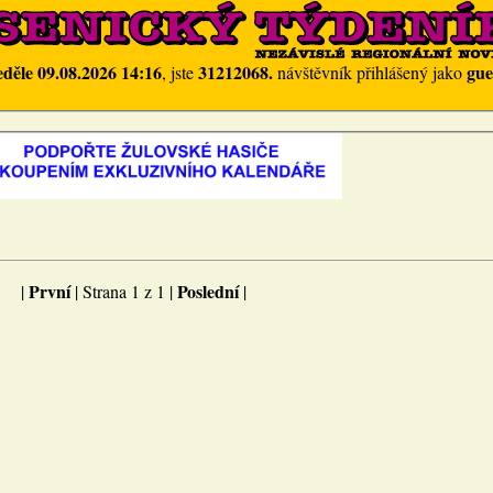
eděle 09.08.2026 14:16
31212068.
gue
, jste
návštěvník přihlášený jako
První
Poslední
|
| Strana 1 z 1 |
|