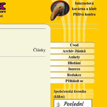
Internetová
kavárna a klub
Plíživá kontra
st
.
Úvod
Články
Archiv článků
Ankety
Hledání
Inzerce
Redakce
Přihlásit se
Společenská kronika
(klikni)