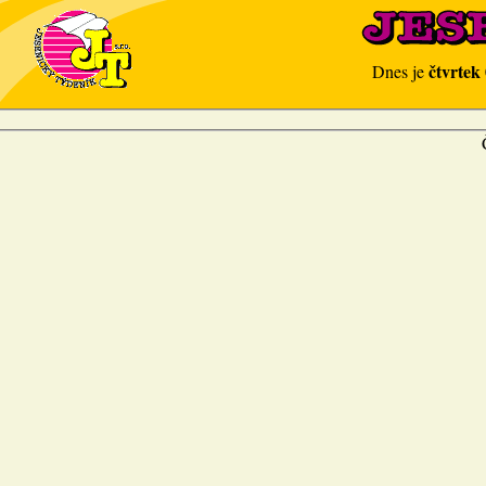
čtvrtek
Dnes je