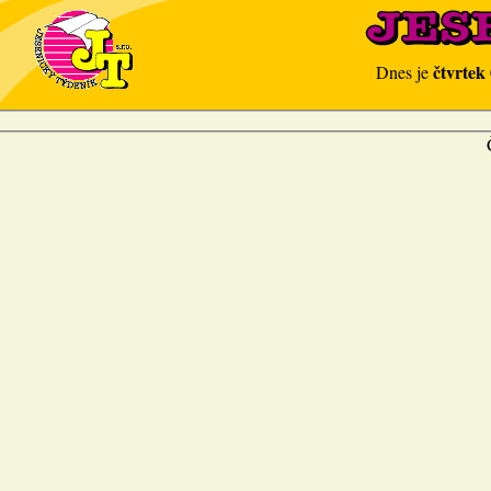
čtvrtek
Dnes je