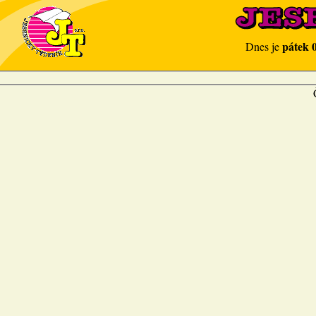
pátek 
Dnes je