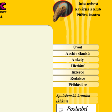
Internetová
kavárna a klub
Plíživá kontra
st
.
Úvod
Archiv článků
Ankety
Hledání
Inzerce
Redakce
Přihlásit se
Společenská kronika
(klikni)