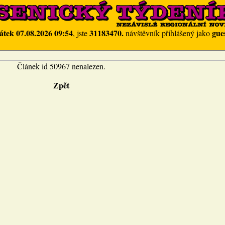
átek 07.08.2026 09:54
31183470.
gue
, jste
návštěvník přihlášený jako
Článek id 50967 nenalezen.
Zpět