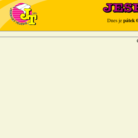
pátek 
Dnes je