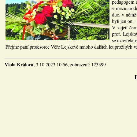
pedagogem a 
v mezinárodn
duo, v němž 
byli jen oni 
V zajetí čer
prof. Lejsko
se uzavřela 
Přejme paní profesorce Věře Lejskové mnoho dalších let prožitých v
Viola Králová,
3.10.2023 10:56, zobrazení: 123399