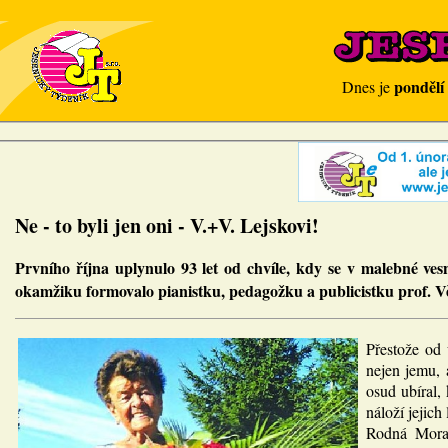
pondělí
Dnes je
Ne - to byli jen oni - V.+V. Lejskovi!
Prvního října uplynulo 93 let od chvíle, kdy se v malebné ve
okamžiku formovalo pianistku, pedagožku a publicistku prof. 
Přestože od 
nejen jemu, 
osud ubíral
náloží jejich
Rodná Morav