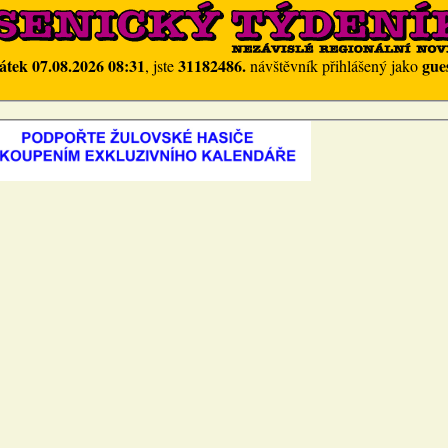
átek 07.08.2026 08:31
31182486.
gue
, jste
návštěvník přihlášený jako