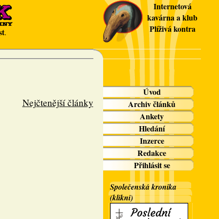
Internetová
kavárna a klub
Plíživá kontra
st
.
Úvod
Nejčtenější články
Archiv článků
Ankety
Hledání
Inzerce
Redakce
Přihlásit se
Společenská kronika
(klikni)