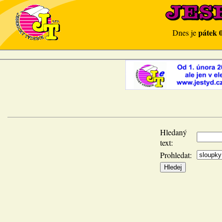
pátek 
Dnes je
Hledaný
text:
Prohledat: