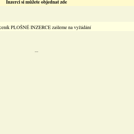
Inzerci si můžete objednat zde
 ceník PLOŠNÉ INZERCE zašleme na vyžádání
...