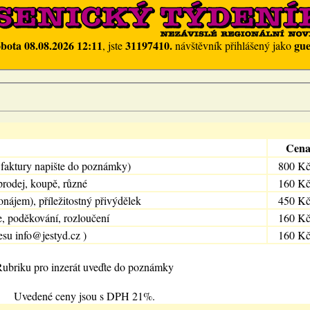
obota 08.08.2026 12:11
31197410.
gue
, jste
návštěvník přihlášený jako
Cen
 faktury napište do poznámky)
800 K
prodej, koupě, různé
160 K
onájem), příležitostný přivýdělek
450 K
e, poděkování, rozloučení
160 K
esu info@jestyd.cz )
160 K
ubriku pro inzerát uveďte do poznámky
Uvedené ceny jsou s DPH 21%.