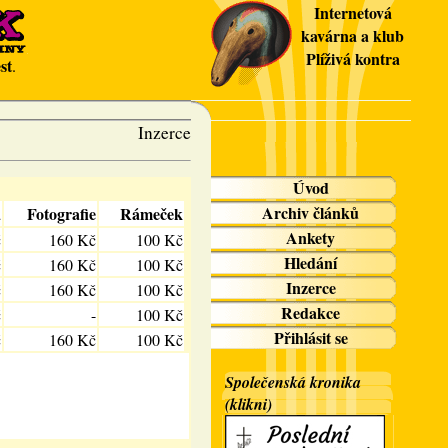
Internetová
kavárna a klub
Plíživá kontra
st
.
Inzerce
Úvod
Archiv článků
a
Fotografie
Rámeček
Ankety
č
160 Kč
100 Kč
Hledání
č
160 Kč
100 Kč
Inzerce
č
160 Kč
100 Kč
Redakce
č
-
100 Kč
Přihlásit se
č
160 Kč
100 Kč
Společenská kronika
(klikni)