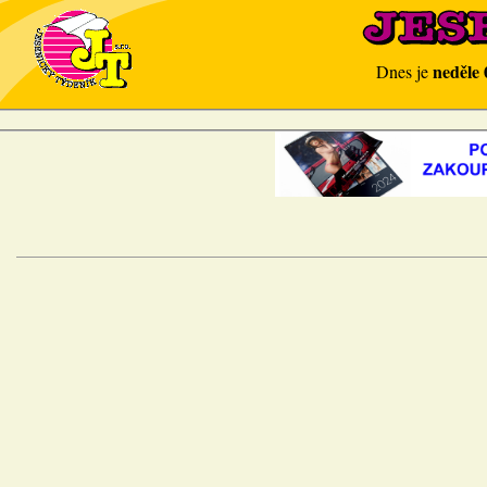
neděle 
Dnes je