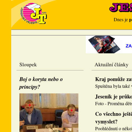
p
Dnes je
Sloupek
Aktuální články
Boj o koryta nebo o
Kraj pomůže za
principy?
Spuštěna byla také v
Jeseník je průk
Foto - Proměna děts
Co všechno ještě
vymyslet?
Poohlédnutí o několi