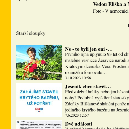
Vedou Eliška a
Foto - V nemocnici 
Starší sloupky
Ne - to byli jen oni -…
Prvního října uplynulo 93 let od ch
malebné vesničce Žeravice narodi
Královým dceruška Věra. Prostředí,
okamžiku formovalo…
3.10.2023 10:56
Jeseník chce stavět…
Předvolební hrátky nebo jen házen
nohy? Podobná vyjádření starostky
Zdeňky Blišťanové shánění peněz n
jediného krytého bazénu na Jesen
7.6.2023 12:57
Dvě události
V měsíci březnu došlo ke důležitý