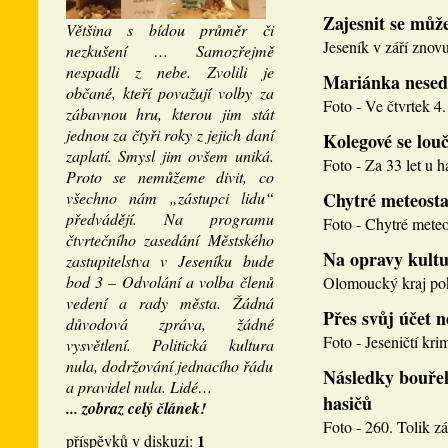
Zajesnit se může
Většina s bídou průměr či
Jeseník v září znovu
nezkušení … Samozřejmě
nespadli z nebe. Zvolili je
Mariánka nesed
občané, kteří považují volby za
Foto - Ve čtvrtek 4. 
zábavnou hru, kterou jim stát
jednou za čtyři roky z jejich daní
Kolegové se louči
zaplatí. Smysl jim ovšem uniká.
Foto - Za 33 let u h
Proto se nemůžeme divit, co
všechno nám „zástupci lidu“
Chytré meteosta
předvádějí. Na programu
Foto - Chytré meteos
čtvrtečního zasedání Městského
Na opravy kultu
zastupitelstva v Jeseníku bude
bod 3 – Odvolání a volba členů
Olomoucký kraj pokr
vedení a rady města. Žádná
Přes svůj účet 
důvodová zpráva, žádné
Foto - Jeseničtí krim
vysvětlení. Politická kultura
nula, dodržování jednacího řádu
Následky bouřek
a pravidel nula. Lidé…
hasičů
... zobraz celý článek!
Foto - 260. Tolik zá
1
příspěvků v diskuzi: