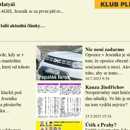
 Matyáš
AGEL Jeseník se za první půl ro...
Další aktuální články…
Nic není zadarmo
víle, kdy se v
Opozice v Jeseníku je sl
la manželům
tom, že opozice obecně m
 které od tohoto
současnosti u moci. Ale
toho, aby se tento…
10.7.2023 9:54
Kauza Jindřichov
í klacků pod
Neoprávněný start hráče
 Jeseníku
dno tabulky. Ve hře je 
a přestavbu
na tom vydělá nejvíce?
icku…
23.5.2023 15:24
Útěk z Prahy?
m událostem.
Určitě nejsem sám, kdo 