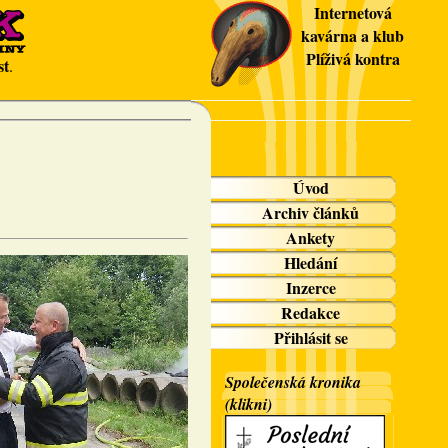
Internetová
kavárna a klub
Plíživá kontra
st
.
Úvod
Archiv článků
Ankety
Hledání
Inzerce
Redakce
Přihlásit se
Společenská kronika
(klikni)