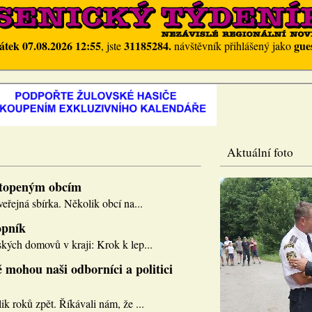
átek 07.08.2026 12:55
31185284.
gue
, jste
návštěvník přihlášený jako
Aktuální foto
topeným obcím
eřejná sbírka. Několik obcí na...
opník
kých domovů v kraji: Krok k lep...
 mohou naši odborníci a politici
k roků zpět. Říkávali nám, že ...