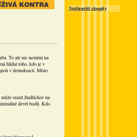
Nejčtenější sloupky
abá. To ale nic nemění na
á hlídat toho, kdo je v
spoň v demokracii. Místo
 může srazit Jindřichov na
minimálně devět bodů. Kdo
si láme hlavu nad