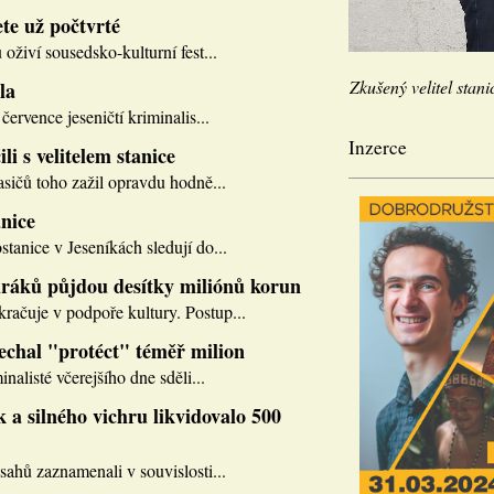
te už počtvrté
 oživí sousedsko-kulturní fest...
Zkušený velitel stani
la
července jeseničtí kriminalis...
Inzerce
li s velitelem stanice
asičů toho zažil opravdu hodně...
nice
tanice v Jeseníkách sledují do...
ráků půjdou desítky miliónů korun
ačuje v podpoře kultury. Postup...
nechal "protéct" téměř milion
inalisté včerejšího dne sděli...
 a silného vichru likvidovalo 500
sahů zaznamenali v souvislosti...