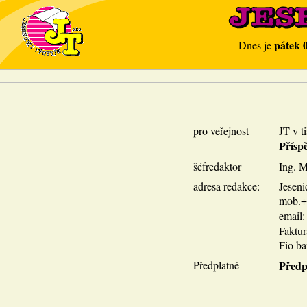
pátek 
Dnes je
pro veřejnost
JT v t
Přísp
šéfredaktor
Ing. M
adresa redakce:
Jeseni
mob.+p
email
Faktu
Fio ba
Předplatné
Předp