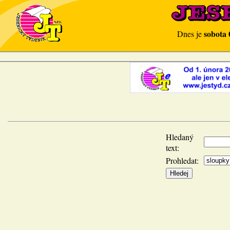
sobota 
Dnes je
Hledaný
text:
Prohledat: