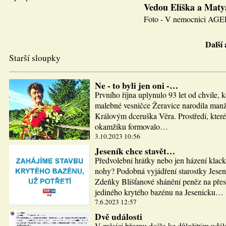
Vedou Eliška a Maty
Foto - V nemocnici AGEL J
Další
Starší sloupky
Ne - to byli jen oni -…
Prvního října uplynulo 93 let od chvíle, 
malebné vesničce Žeravice narodila man
Královým dceruška Věra. Prostředí, které
okamžiku formovalo…
3.10.2023 10:56
Jeseník chce stavět…
Předvolební hrátky nebo jen házení klac
nohy? Podobná vyjádření starostky Jesen
Zdeňky Blišťanové shánění peněz na pře
jediného krytého bazénu na Jesenicku…
7.6.2023 12:57
Dvě události
V měsíci březnu došlo ke důležitým udál