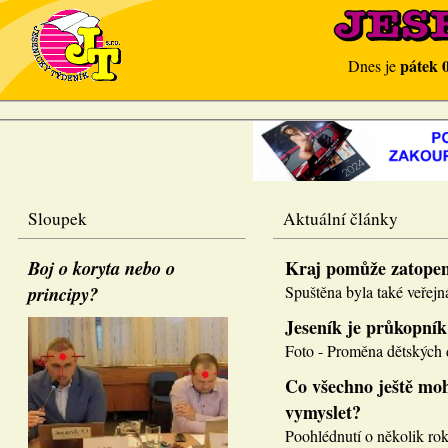
pátek 
Dnes je
Sloupek
Aktuální články
Boj o koryta nebo o
Kraj pomůže zatope
principy?
Spuštěna byla také veřejná
Jeseník je průkopník
Foto - Proměna dětských d
Co všechno ještě moh
vymyslet?
Poohlédnutí o několik roků