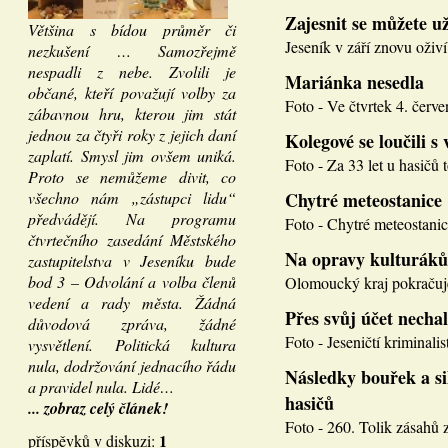
Zajesnit se můžete u
Většina s bídou průměr či
Jeseník v září znovu oživí
nezkušení … Samozřejmě
nespadli z nebe. Zvolili je
Mariánka nesedla
občané, kteří považují volby za
Foto - Ve čtvrtek 4. červen
zábavnou hru, kterou jim stát
jednou za čtyři roky z jejich daní
Kolegové se loučili s 
zaplatí. Smysl jim ovšem uniká.
Foto - Za 33 let u hasičů 
Proto se nemůžeme divit, co
všechno nám „zástupci lidu“
Chytré meteostanice
předvádějí. Na programu
Foto - Chytré meteostanice
čtvrtečního zasedání Městského
Na opravy kulturáků
zastupitelstva v Jeseníku bude
bod 3 – Odvolání a volba členů
Olomoucký kraj pokračuje
vedení a rady města. Žádná
Přes svůj účet necha
důvodová zpráva, žádné
Foto - Jeseničtí kriminalis
vysvětlení. Politická kultura
nula, dodržování jednacího řádu
Následky bouřek a si
a pravidel nula. Lidé…
hasičů
... zobraz celý článek!
Foto - 260. Tolik zásahů z
1
příspěvků v diskuzi: